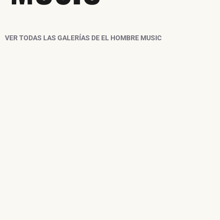
VER TODAS LAS GALERÍAS DE EL HOMBRE MUSIC
SUSCRÍBETE A NUESTRO BOLETÍN
Angelus Apatrida. La Cachorra Ye-yé. 05/01/22