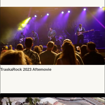
SUSCRÍBETE A NUESTRO BOLETÍN
He leído y acepto la
Política de Privacidad
y la
Nota Legal
TraskaRock 2023 Aftemovie
DARME DE ALTA