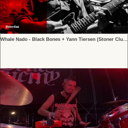
Whale Nado - Black Bones + Yann Tiersen (Stoner Club 1 x Sonido Custom live Arcadia) - #Stonerespaña