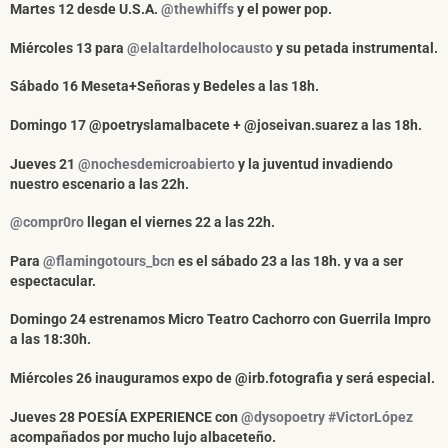
Martes 12 desde U.S.A.
@thewhiffs
y el power pop.
Miércoles 13 para
@elaltardelholocausto
y su petada instrumental.
Sábado 16
Meseta+Señoras y Bedeles
a las 18h.
Domingo 17
@poetryslamalbacete + @joseivan.suarez
a las 18h.
Jueves 21
@nochesdemicroabierto
y la juventud invadiendo
nuestro escenario a las 22h.
@compr0ro
llegan el viernes 22 a las 22h.
Para
@flamingotours_bcn
es el sábado 23 a las 18h. y va a ser
espectacular.
Domingo 24 estrenamos
Micro Teatro Cachorro con Guerrila Impro
a las 18:30h.
Miércoles 26 inauguramos expo de
@irb.fotografia
y será especial.
Jueves 28
POESÍA EXPERIENCE con
@dysopoetry
#VictorLópez
acompañados por mucho lujo albaceteño.