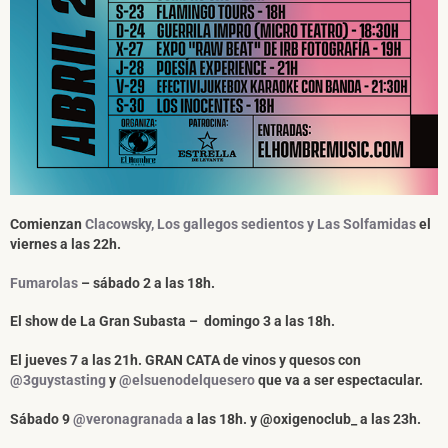
He leído y acepto la
Política de Privacidad
y la
Nota Legal
DARME DE ALTA
Comienzan
Clacowsky, Los gallegos sedientos y Las Solfamidas
el
viernes a las 22h.
Fumarolas
– sábado 2 a las 18h.
El show de
La Gran Subasta
– domingo 3 a las 18h.
El jueves 7 a las 21h.
GRAN CATA
de vinos y quesos con
@3guystasting
y
@elsuenodelquesero
que va a ser espectacular.
Sábado 9
@veronagranada
a las 18h.
y
@oxigenoclub_ a
las 23h.