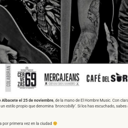
e Albacete el 25 de noviembre
, de la mano de El Hombre Music.
Con clara
o un estilo propio que denomina
‘broncobilly’
. Si los has escuchado, sabes 
a por primera vez en la ciudad