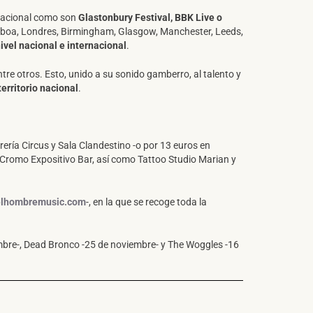
rnacional como son
Glastonbury Festival, BBK Live o
isboa, Londres, Birmingham, Glasgow, Manchester, Leeds,
ivel nacional e internacional
.
re otros. Esto, unido a su sonido gamberro, al talento y
territorio nacional
.
rería Circus y Sala Clandestino -o por 13 euros en
 Cromo Expositivo Bar, así como Tattoo Studio Marian y
lhombremusic.com
-, en la que se recoge toda la
embre-, Dead Bronco -25 de noviembre- y The Woggles -16