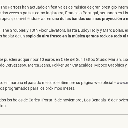
, The Parrots han actuado en festivales de música de gran prestigio inte
arias veces a países como Inglaterra, Francia o Portugal, actuando en L
uropeas, convirtiéndose así en
una de las bandas con más proyección a n
The Groupies y 13th Floor Elevators, hasta Buddy Holly y Marc Bolan, ent
s hablar de un
soplo de aire fresco en la música garage rock de todo el 
se pueden adquirir por 10 euros en Café del Sur, Tattoo Studio Marian, Lib
orado Cervezas69, MercaJeans, Fokker Bar, Catacaldos, Micoco Graphics y
o en marcha el pasado mes de septiembre su página web oficial –
www.e
 los programados para los próximos meses.
os los bolos de Carletti Porta -5 de noviembre-, Los Bengala -6 de novi
tino.