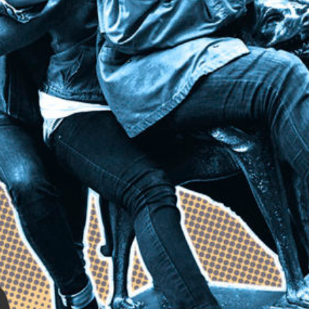
SUSCRÍBETE A NUESTRO BOLETÍN
He leído y acepto la
Política de Privacidad
y la
Nota Legal
DARME DE ALTA