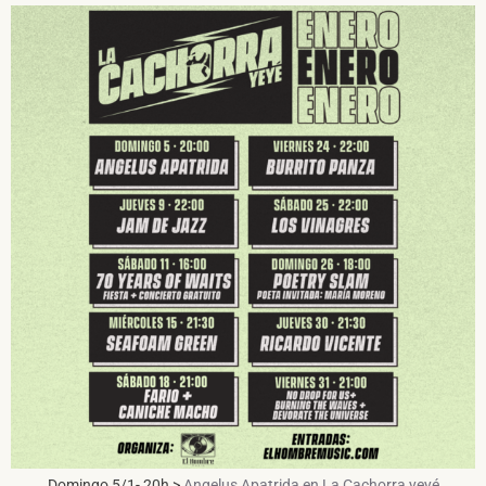
SUSCRÍBETE A NUESTRO BOLETÍN
He leído y acepto la
Política de Privacidad
y la
Nota Legal
DARME DE ALTA
Domingo 5/1- 20h >
Angelus Apatrida en La Cachorra yeyé