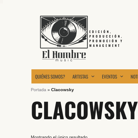
EDICIÓN,
PRODUCCIÓN,
PROMOCIÓN Y
MANAGEMENT
QUIÉNES SOMOS?
ARTISTAS
EVENTOS
NOT
Portada
»
Clacowsky
CLACOWSKY
Mostrando el único resultado