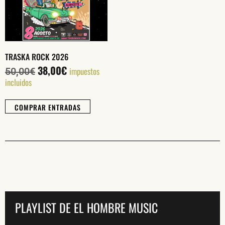
SUSCRÍBETE A NUESTRO BOLETÍN
TRASKA ROCK 2026
38,00
€
impuestos
50,00
€
incluidos
COMPRAR ENTRADAS
He leído y acepto la
Política de Privacidad
y la
Nota Legal
DARME DE ALTA
PLAYLIST DE EL HOMBRE MUSIC