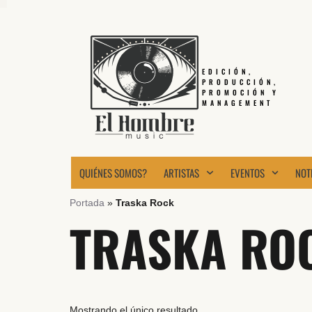
EDICIÓN,
PRODUCCIÓN,
PROMOCIÓN Y
MANAGEMENT
QUIÉNES SOMOS?
ARTISTAS
EVENTOS
NOT
Portada
»
Traska Rock
TRASKA RO
Mostrando el único resultado