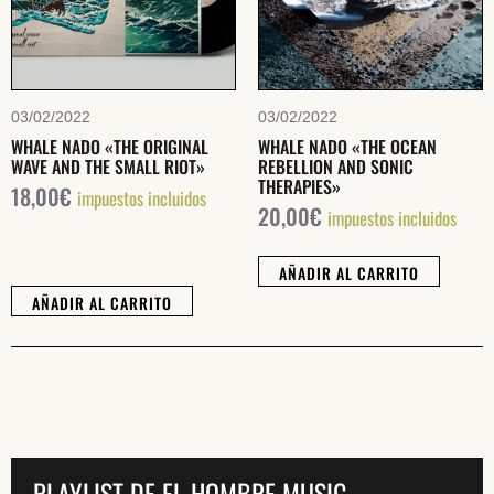
03/02/2022
03/02/2022
SUSCRÍBETE A NUESTRO BOLETÍN
WHALE NADO «THE ORIGINAL
WHALE NADO «THE OCEAN
WAVE AND THE SMALL RIOT»
REBELLION AND SONIC
THERAPIES»
18,00
€
impuestos incluidos
20,00
€
impuestos incluidos
He leído y acepto la
Política de Privacidad
y la
Nota Legal
AÑADIR AL CARRITO
AÑADIR AL CARRITO
DARME DE ALTA
PLAYLIST DE EL HOMBRE MUSIC