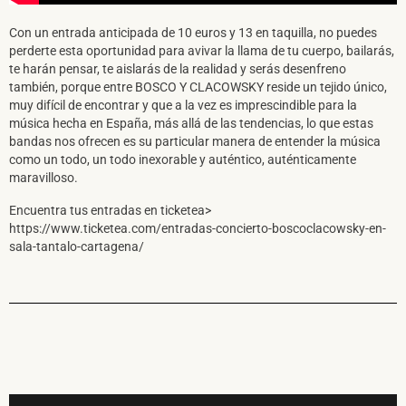
He leído y acepto la
Política de Privacidad
y la
Not
Con un entrada anticipada de 10 euros y 13 en taquilla, no puedes
perderte esta oportunidad para avivar la llama de tu cuerpo, bailarás,
te harán pensar, te aislarás de la realidad y serás desenfreno
DARME DE ALTA
también, porque entre BOSCO Y CLACOWSKY reside un tejido único,
muy difícil de encontrar y que a la vez es imprescindible para la
música hecha en España, más allá de las tendencias, lo que estas
bandas nos ofrecen es su particular manera de entender la música
como un todo, un todo inexorable y auténtico, auténticamente
maravilloso.
Encuentra tus entradas en ticketea>
https://www.ticketea.com/entradas-concierto-boscoclacowsky-en-
sala-tantalo-cartagena/