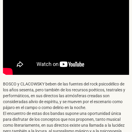
BOSCO y CLACOWSKY beben de las fuentes del rock psicodélico de
los años sesenta, pero también de los recursos poéticos, teatrales y
performáticos, en sus directos las atmósferas creadas son
consideradas alivio de espíritu, y se mueven por el escenario como
pájaro en el campo o como delirio en la noche.
El encuentro de estas dos bandas supone una oportunidad única
para disfrutar de los conceptos que nos proponen, tanto musical
como literariamente, en sus directos existe una llamada a la lucidez
pero también a la locura, al surrealismo mágico y a la psicopoesía.