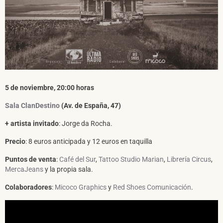
SUSCRÍBETE A NUESTRO BOLETÍN
5 de noviembre, 20:00 horas
Sala ClanDestino
(Av. de España, 47)
+ artista invitado
: Jorge da Rocha.
He leído y acepto la
Política de Privacidad
y la
Nota Legal
Precio
: 8 euros anticipada y 12 euros en taquilla
Puntos de venta
:
Café del Sur
,
Tattoo Studio Marian
,
Librería Circus
,
DARME DE ALTA
MercaJeans
y la propia sala.
Colaboradores
:
Micoco Graphics
y
Red Shoes Comunicación
.