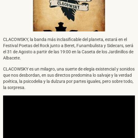
CLACOWSKY, la banda más inclasificable del planeta, estará en el
SUSCRÍBETE A NUESTRO BOLETÍN
Festival Poetas del Rock junto a Beret, Funambulista y Sidecars, será
el 31 de Agosto a partir de las 19:00 en la Caseta de los Jardinillos de
Albacete.
CLACOWSKY es un milagro, una suerte de elegía existencial y sonidos
que nos desbordan, en sus directos predomina lo salvaje y la verdad
He leído y acepto la
Política de Privacidad
y la
Nota Legal
poética, la psicodelia y la dulzura por partes iguales, pero sobre todo,
la sorpresa.
DARME DE ALTA