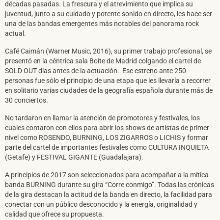
décadas pasadas. La frescura y el atrevimiento que implica su
juventud, junto a su cuidado y potente sonido en directo, les hace ser
una de las bandas emergentes más notables del panorama rock
actual.
Café Caimán (Warner Music, 2016), su primer trabajo profesional, se
presentó en la céntrica sala Boite de Madrid colgando el cartel de
SOLD OUT días antes de la actuación. Ese estreno ante 250
personas fue sólo el principio de una etapa que les llevaría a recorrer
en solitario varias ciudades de la geografía española durante más de
30 conciertos.
No tardaron en llamar la atención de promotores y festivales, los
cuales contaron con ellos para abrir los shows de artistas de primer
nivel como ROSENDO, BURNING, LOS ZIGARROS o LICHIS y formar
parte del cartel de importantes festivales como CULTURA INQUIETA
(Getafe) y FESTIVAL GIGANTE (Guadalajara).
A principios de 2017 son seleccionados para acompañar a la mítica
banda BURNING durante su gira “Corre conmigo”. Todas las crónicas
de la gira destacan la actitud de la banda en directo, la facilidad para
conectar con un público desconocido y la energía, originalidad y
calidad que ofrece su propuesta.