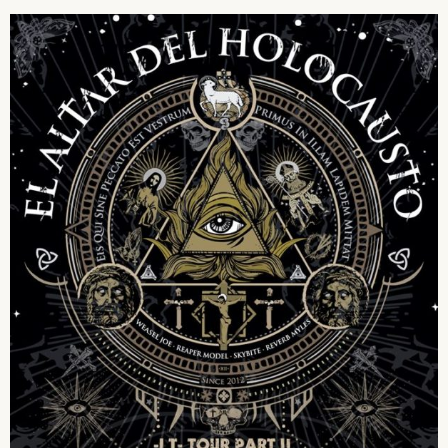
SUSCRÍBETE A NUESTRO BOLETÍN
He leído y acepto la
Política de Privacidad
y la
Nota Legal
DARME DE ALTA