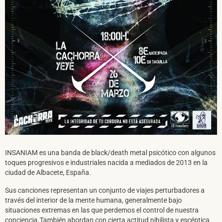
SUSCRÍBETE A NUESTRO BOLETÍN
INSANIAM es una banda de black/death metal psicótico con algunos
toques progresivos e industriales nacida a mediados de 2013 en la
ciudad de Albacete, España.
Sus canciones representan un conjunto de viajes perturbadores a
He leído y acepto la
Política de Privacidad
y la
Nota Legal
través del interior de la mente humana, generalmente bajo
situaciones extremas en las que perdemos el control de nuestra
conciencia.También abordan con cierta actitud nihilista y escéptica