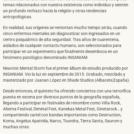
DARME DE ALTA
temas relacionados con nuestra existencia como individuo y sienten
un profundo rechazo hacia la religión y otras tendencias
antropológicas.
En realidad, sus orígenes se remontan mucho tiempo atrás, cuando
cinco enfermos mentales sin diagnosticar son ingresados en un
centro psiquiátrico de alta seguridad. Tras años de cuarentena,
aislados de cualquier contacto humano, son seleccionados para
participar en un experimento que finalmente desemboca en un
fenómeno patológico denominado INSANIAM.
Neurotic Mental Storm fue el primer álbum de estudio producido por
INSANIAM. Vio la luz en septiembre de 2015. Grabado, mezclado y
masterizado por Juanan López en Shade Studios (Albacete,España).
Desde entonces, el quinteto ha ofrecido conciertos con una terrorífica
puesta en escena por diversos puntos de la geografía española,
llegando a participar en festivales de renombre como Viña Rock,
Alterna Festival, Dimetal Fest, Kanekas Metal Fest, Ginetarock… y
compartiendo cartel con bandas importantes como Destruction,
Koma, Angelus Apatrida, Narco, Toundra, Tierra Santa, Saurom y
muchas otras.