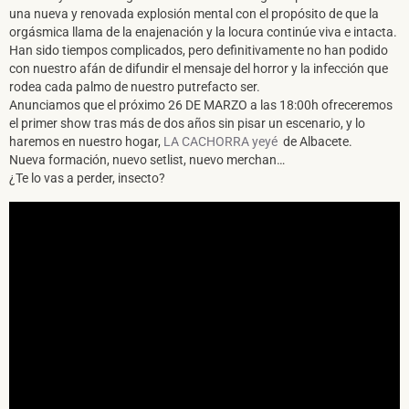
una nueva y renovada explosión mental con el propósito de que la
orgásmica llama de la enajenación y la locura continúe viva e intacta.
Han sido tiempos complicados, pero definitivamente no han podido
con nuestro afán de difundir el mensaje del horror y la infección que
rodea cada palmo de nuestro putrefacto ser.
Anunciamos que el próximo 26 DE MARZO a las 18:00h ofreceremos
el primer show tras más de dos años sin pisar un escenario, y lo
haremos en nuestro hogar,
LA CACHORRA yeyé
de Albacete.
Nueva formación, nuevo setlist, nuevo merchan…
¿Te lo vas a perder, insecto?