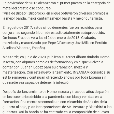
En noviembre de 2016 alcanzaron el primer puesto en la categoría de
metal del prestigioso concurso
‘’Villa de Bilbao’’ (Bilborock), en el que obtuvieron diversos premios a
la mejor banda, mejor cantante,mejor bajista y mejor guitarrista.
En agosto de 2017, estos cinco dementes fueron recluidos para
conjurar su segundo álbum de estudiototalmente autoproducido,
Ominous Era, que ve la luz el 24 de enero de 2018. Grabado,
mezclado y masterizado por Pepe Cifuentes y Javi Milla en Perdido
Studios (Albacete, España).
Más tarde, en junio de 2020, publican su tercer álbum titulado Homo
insecta, con algunos cambios de formación y en el que vuelven a
contar con Juanan López para su grabación, mezcla y
masterización. Con este nuevo lanzamiento, INSANIAM consolida su
estilo e imagen y continúan ofreciendo shows por toda España sin
que nadie sea capaz de detener la infección.
Después del lanzamiento de Homo insecta y tras dos años de parón
en los escenarios debido a la pandemia, con idas y venidas en la
formación, finalmente se consolidan con el cambio de Anxxiet de la
guitarra al bajo, y las incorporaciones de Mr Jreature y Blackbird a las
guitarras. Asi, la banda se ha centrado en la composición de nuevos