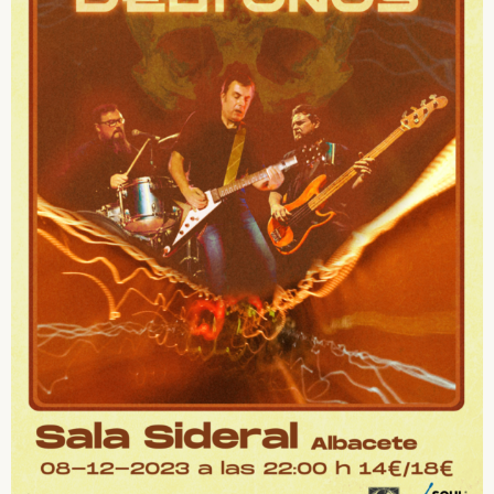
SUSCRÍBETE A NUESTRO BOLETÍN
He leído y acepto la
Política de Privacidad
y la
Nota Legal
DARME DE ALTA