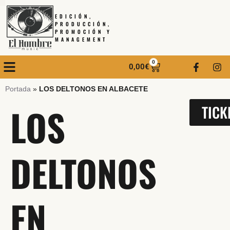
EDICIÓN,
PRODUCCIÓN,
PROMOCIÓN Y
MANAGEMENT
0
0,00
€
Portada
»
LOS DELTONOS EN ALBACETE
LOS
TICK
DELTONOS
EN