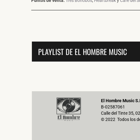
Puntos de venta:
Tres Bonobos
,
Heartbreak
y
Cafe del S
PLAYLIST DE EL HOMBRE MUSIC
El Hombre Music S.
B-02587061
Calle del Tinte 35, 
© 2022 Todos los d