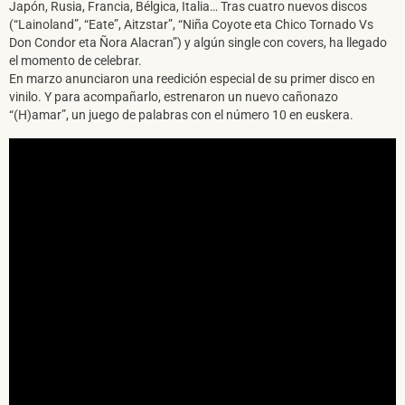
Japón, Rusia, Francia, Bélgica, Italia… Tras cuatro nuevos discos
(“Lainoland”, “Eate”, Aitzstar”, “Niña Coyote eta Chico Tornado Vs
Don Condor eta Ñora Alacran”) y algún single con covers, ha llegado
el momento de celebrar.
En marzo anunciaron una reedición especial de su primer disco en
vinilo. Y para acompañarlo, estrenaron un nuevo cañonazo
“(H)amar”, un juego de palabras con el número 10 en euskera.