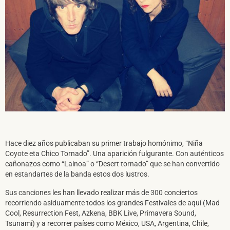
SUSCRÍBETE A NUESTRO BOLETÍN
Hace diez años publicaban su primer trabajo homónimo, “Niña
Coyote eta Chico Tornado”. Una aparición fulgurante. Con auténticos
cañonazos como “Lainoa” o “Desert tornado” que se han convertido
en estandartes de la banda estos dos lustros.
He leído y acepto la
Política de Privacidad
y la
Nota Legal
Sus canciones les han llevado realizar más de 300 conciertos
recorriendo asiduamente todos los grandes Festivales de aquí (Mad
Cool, Resurrection Fest, Azkena, BBK Live, Primavera Sound,
DARME DE ALTA
Tsunami) y a recorrer países como México, USA, Argentina, Chile,