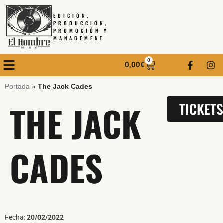
EDICIÓN,
PRODUCCIÓN,
PROMOCIÓN Y
MANAGEMENT
0
0,00
€
Portada
»
The Jack Cades
THE JACK
TICKET
CADES
Fecha:
20/02/2022