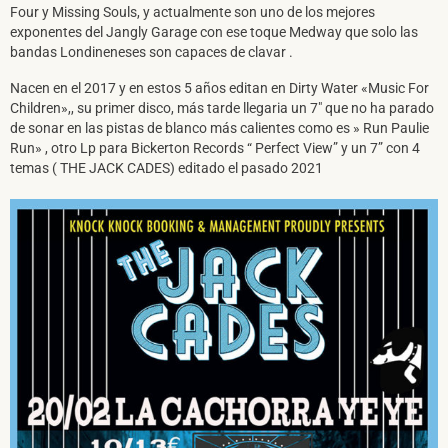
Four y Missing Souls, y actualmente son uno de los mejores
exponentes del Jangly Garage con ese toque Medway que solo las
bandas Londineneses son capaces de clavar .
Nacen en el 2017 y en estos 5 años editan en Dirty Water «Music For
Children»,, su primer disco, más tarde llegaria un 7″ que no ha parado
de sonar en las pistas de blanco más calientes como es » Run Paulie
Run» , otro Lp para Bickerton Records “ Perfect View” y un 7” con 4
temas ( THE JACK CADES) editado el pasado 2021
SUSCRÍBETE A NUESTRO BOLETÍN
He leído y acepto la
Política de Privacidad
y la
Nota Legal
DARME DE ALTA