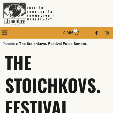
EDICIÓN,
PRODUCCIÓN,
PROMOCIÓN Y
MANAGEMENT
0
0,00
€
Portada
»
The Stoichkovs. Festival Pulso Sonoro.
THE
STOICHKOVS.
FESTIVAL