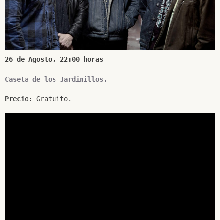
SUSCRÍBETE A NUESTRO BOLETÍN
26 de Agosto, 22:00 horas

Caseta de los Jardinillos.
He leído y acepto la
Política de Privacidad
y la
Nota Legal
Precio: 
Gratuito.

DARME DE ALTA