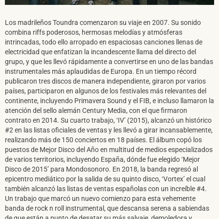
DARME DE ALTA
Los madrileños Toundra comenzaron su viaje en 2007. Su sonido
combina riffs poderosos, hermosas melodías y atmósferas
intrincadas, todo ello arropado en espaciosas canciones llenas de
electricidad que enfatizan la incandescente llama del directo del
grupo, y que les llevó rápidamente a convertirse en uno de las bandas
instrumentales más aplaudidas de Europa. En un tiempo récord
publicaron tres discos de manera independiente, giraron por varios
países, participaron en algunos de los festivales más relevantes del
continente, incluyendo Primavera Sound y el FIB, e incluso llamaron la
atención del sello alemán Century Media, con el que firmaron
contrato en 2014. Su cuarto trabajo, ‘IV’ (2015), alcanzó un histórico
#2 en las listas oficiales de ventas y les llevó a girar incansablemente,
realizando más de 150 conciertos en 18 países. El álbum copó los
puestos de Mejor Disco del Año en multitud de medios especializados
de varios territorios, incluyendo España, dónde fue elegido ‘Mejor
Disco de 2015’ para Mondosonoro. En 2018, la banda regresó al
epicentro mediático por la salida de su quinto disco, ‘Vortex’ el cual
también alcanzó las listas de ventas españolas con un increíble #4.
Un trabajo que marcó un nuevo comienzo para esta vehemente
banda de rock n roll instrumental, que descansa serena a sabiendas
de que están a punto de desatar su más salvaje, demoledora y