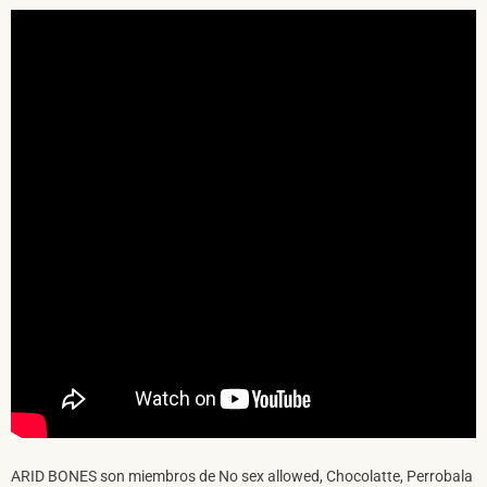
SUSCRÍBETE A NUESTRO BOLETÍN
He leído y acepto la
Política de Privacidad
y la
Nota Legal
DARME DE ALTA
ARID BONES son miembros de No sex allowed, Chocolatte, Perrobala