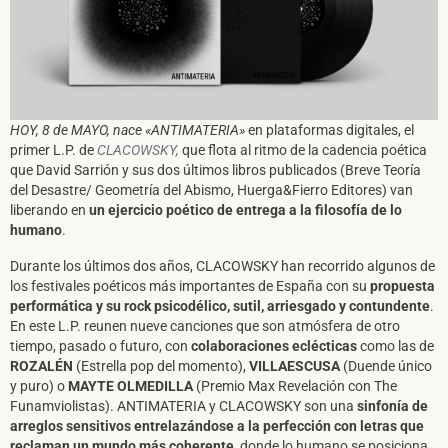
SUSCRÍBETE A NUESTRO BOLETÍN
HOY, 8 de MAYO, nace «ANTIMATERIA»
en plataformas digitales, el
primer L.P. de
CLACOWSKY,
que flota al ritmo de la cadencia poética
que David Sarrión y sus dos últimos libros publicados (Breve Teoría
del Desastre/ Geometría del Abismo, Huerga&Fierro Editores) van
He leído y acepto la
Política de Privacidad
y la
Nota Legal
liberando en
un ejercicio poético de entrega a la filosofía de lo
humano
.
Durante los últimos dos años, CLACOWSKY han recorrido algunos de
DARME DE ALTA
los festivales poéticos más importantes de España con su
propuesta
performática y su rock psicodélico, sutil, arriesgado y contundente
.
En este L.P. reunen nueve canciones que son atmósfera de otro
tiempo, pasado o futuro, con
colaboraciones eclécticas
como las de
ROZALÉN
(Estrella pop del momento),
VILLAESCUSA
(Duende único
y puro) o
MAYTE OLMEDILLA
(Premio Max Revelación con The
Funamviolistas). ANTIMATERIA y CLACOWSKY son una
sinfonía de
arreglos sensitivos entrelazándose a la perfección con letras que
reclaman un mundo más coherente
, donde lo humano se posiciona