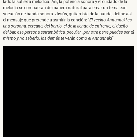
lado la sutileza melódica. Así, la potencia sonora y el cuidado de la
melodía se compactan de manera natural para crear un tema con
vocación de banda sonora.
Jesús
, guitarrista de la banda, define así
el mensaje que pretende trasmitir la canción: “
El vecino Annunnaki es
una persona, cercana, del barrio, el de la tienda de enfrente, el dueño
del bar, esa persona estrambótica, peculiar…por otra parte puedes ser tú
mismo y no saberlo, los demás te verán como el Annunnaki
”.
SUSCRÍBETE A NUESTRO BOLETÍN
He leído y acepto la
Política de Privacidad
y la
Nota Legal
DARME DE ALTA