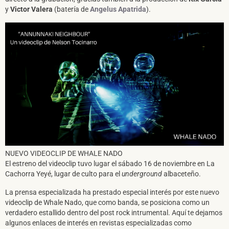
y
Victor Valera
(batería de
Angelus Apatrida
).
NUEVO VIDEOCLIP DE WHALE NADO
El estreno del videoclip tuvo lugar el sábado 16 de noviembre en La
Cachorra Yeyé, lugar de culto para el
underground
albaceteño.
La prensa especializada ha prestado especial interés por este nuevo
videoclip de Whale Nado, que como banda, se posiciona como un
verdadero estallido dentro del post rock intrumental. Aquí te dejamos
algunos enlaces de interés en revistas especializadas como