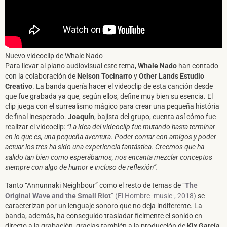
Nuevo videoclip de Whale Nado
Para llevar al plano audiovisual este tema,
Whale Nado
han contado
con la colaboración de
Nelson Tocinarro
y
Other Lands Estudio
Creativo
. La banda quería hacer el videoclip de esta canción desde
que fue grabada ya que, según ellos, define muy bien su esencia. El
clip juega con el surrealismo mágico para crear una pequeña história
de final inesperado.
Joaquín
, bajista del grupo, cuenta así cómo fue
realizar el videoclip:
“La idea del videoclip fue mutando hasta terminar
en lo que es, una pequeña aventura. Poder contar con amigos y poder
actuar los tres ha sido una experiencia fantástica. Creemos que ha
salido tan bien como esperábamos, nos encanta mezclar conceptos
siempre con algo de humor e incluso de reflexión”.
Tanto “Annunnaki Neighbour” como el resto de temas de
“
The
Original Wave and the Small Riot
” (El Hombre -music-, 2018)
se
caracterizan por un lenguaje sonoro que no deja indiferente. La
banda, además, ha conseguido trasladar fielmente el sonido en
directo a la grabación, gracias también a la producción de
Kix García