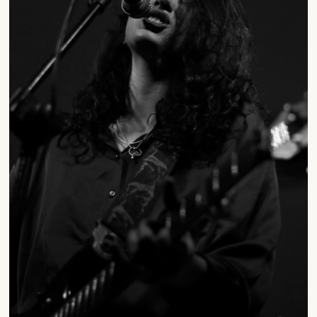
SUSCRÍBETE A NUESTRO BOLETÍN
He leído y acepto la
Política de Privacidad
y la
Nota Legal
DARME DE ALTA