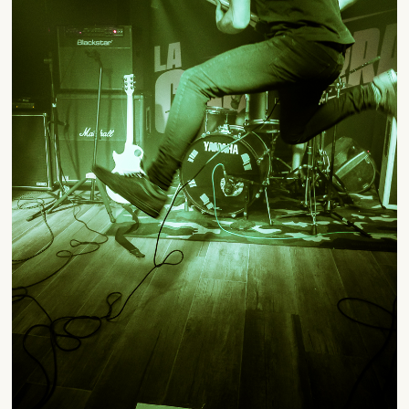
SUSCRÍBETE A NUESTRO BOLETÍN
He leído y acepto la
Política de Privacidad
y la
Nota Legal
DARME DE ALTA