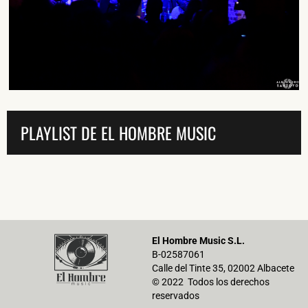
He leído y acepto la
Política de Privacidad
y la
Nota Legal
DARME DE ALTA
PLAYLIST DE EL HOMBRE MUSIC
El Hombre Music S.L.
B-02587061
Calle del Tinte 35, 02002 Albacete
© 2022 Todos los derechos
reservados