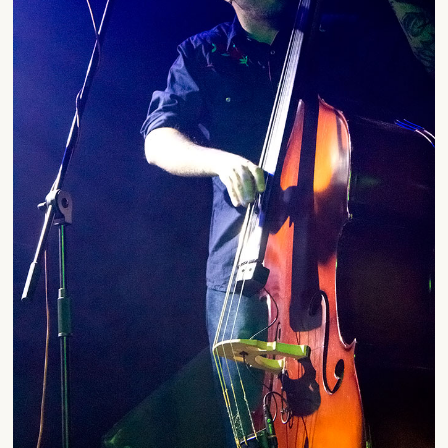
SUSCRÍBETE A NUESTRO BOLETÍN
He leído y acepto la
Política de Privacidad
y la
Nota Legal
DARME DE ALTA