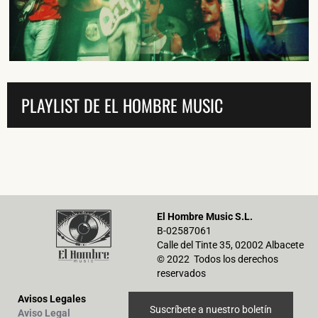
He leído y acepto la
Política de Privacidad
y la
Nota Legal
PLAYLIST DE EL HOMBRE MUSIC
DARME DE ALTA
El Hombre Music S.L.
B-02587061
Calle del Tinte 35, 02002 Albacete
© 2022 Todos los derechos
reservados
Avisos Legales
Suscríbete a nuestro boletín
Aviso Legal