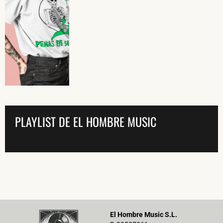
Rock 2023
15,00
€
Seleccionar
opciones
PLAYLIST DE EL HOMBRE MUSIC
El Hombre Music S.L.