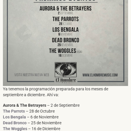
SUSCRÍBETE A NUESTRO BOLETÍN
He leído y acepto la
Política de Privacidad
y la
Nota Legal
DARME DE ALTA
Ya tenemos la programación preparada para los meses de
septiembre a diciembre. Ahí va:
Aurora & The Betrayers
– 2 de Septiembre
The Parrots
– 28 de Octubre
Los Bengala
– 6 de Noviembre
Dead Bronco
– 25 de Noviembre
The Woggles
– 16 de Diciembre