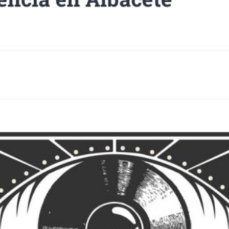
SUSCRÍBETE A NUESTRO BOLETÍN
He leído y acepto la
Política de Privacidad
y la
Nota Legal
DARME DE ALTA