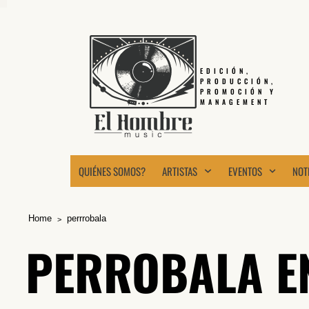
EDICIÓN,
PRODUCCIÓN,
PROMOCIÓN Y
MANAGEMENT
QUIÉNES SOMOS?
ARTISTAS
EVENTOS
NOT
Home
perrrobala
PERROBALA E