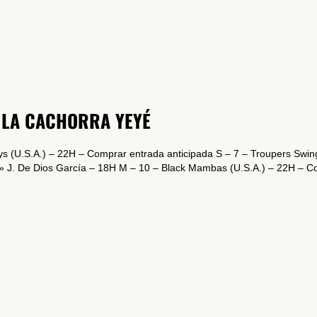
SUSCRÍBETE A NUESTRO BOLETÍN
 LA CACHORRA YEYÉ
He leído y acepto la
Política de Privacidad
y la
Nota Legal
ys (U.S.A.) – 22H – Comprar entrada anticipada S – 7 – Troupers Swin
» J. De Dios García – 18H M – 10 – Black Mambas (U.S.A.) – 22H – Co
DARME DE ALTA