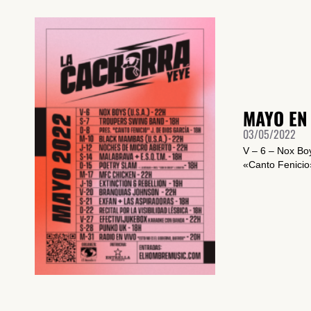
MAYO EN
03/05/2022
V – 6 – Nox Bo
«Canto Fenicio