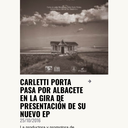
SUSCRÍBETE A NUESTRO BOLETÍN
CARLETTI PORTA
PASA POR ALBACETE
EN LA GIRA DE
PRESENTACIÓN DE SU
He leído y acepto la
Política de Privacidad
y la
Nota Legal
NUEVO EP
25/10/2016
DARME DE ALTA
La productora y promotora de