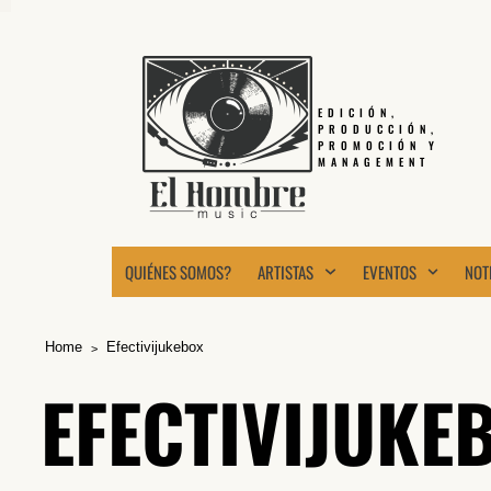
EDICIÓN,
PRODUCCIÓN,
PROMOCIÓN Y
MANAGEMENT
QUIÉNES SOMOS?
ARTISTAS
EVENTOS
NOT
Home
Efectivijukebox
EFECTIVIJUKE