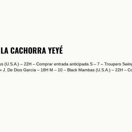
SUSCRÍBETE A NUESTRO BOLETÍN
 LA CACHORRA YEYÉ
He leído y acepto la
Política de Privacidad
y la
Nota Legal
ys (U.S.A.) – 22H – Comprar entrada anticipada S – 7 – Troupers Swin
» J. De Dios García – 18H M – 10 – Black Mambas (U.S.A.) – 22H – Co
DARME DE ALTA