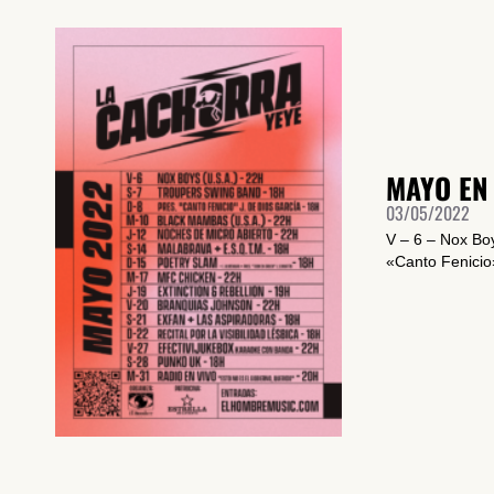
MAYO EN
03/05/2022
V – 6 – Nox Bo
«Canto Fenicio