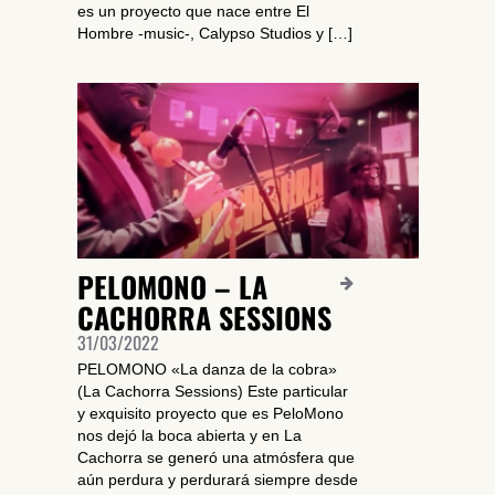
es un proyecto que nace entre El
Hombre -music-, Calypso Studios y […]
SUSCRÍBETE A NUESTRO BOLETÍN
He leído y acepto la
Política de Privacidad
y la
Nota Legal
PELOMONO – LA
DARME DE ALTA
CACHORRA SESSIONS
31/03/2022
PELOMONO «La danza de la cobra»
(La Cachorra Sessions) Este particular
y exquisito proyecto que es PeloMono
nos dejó la boca abierta y en La
Cachorra se generó una atmósfera que
aún perdura y perdurará siempre desde