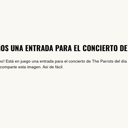
OS UNA ENTRADA PARA EL CONCIERTO DE
o! Está en juego una entrada para el concierto de The Parrots del día
omparte esta imagen. Así de fácil.
SUSCRÍBETE A NUESTRO BOLETÍN
He leído y acepto la
Política de Privacidad
y la
Nota Legal