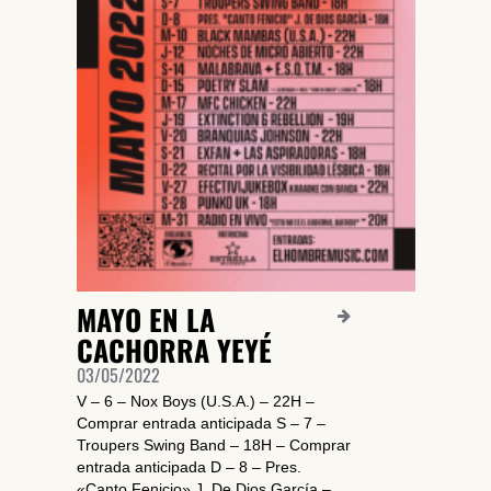
SUSCRÍBETE A NUESTRO BOLETÍN
MAYO EN LA
He leído y acepto la
Política de Privacidad
y la
Nota Legal
CACHORRA YEYÉ
03/05/2022
V – 6 – Nox Boys (U.S.A.) – 22H –
DARME DE ALTA
Comprar entrada anticipada S – 7 –
Troupers Swing Band – 18H – Comprar
entrada anticipada D – 8 – Pres.
«Canto Fenicio» J. De Dios García –