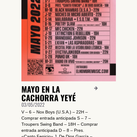
SUSCRÍBETE A NUESTRO BOLETÍN
MAYO EN LA
He leído y acepto la
Política de Privacidad
y la
Nota Legal
CACHORRA YEYÉ
03/05/2022
V – 6 – Nox Boys (U.S.A.) – 22H –
DARME DE ALTA
Comprar entrada anticipada S – 7 –
Troupers Swing Band – 18H – Comprar
entrada anticipada D – 8 – Pres.
«Canto Fenicio» J. De Dios García –