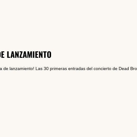
SUSCRÍBETE A NUESTRO BOLETÍN
DE LANZAMIENTO
He leído y acepto la
Política de Privacidad
y la
Nota Legal
ta de lanzamiento! Las 30 primeras entradas del concierto de Dead Br
DARME DE ALTA