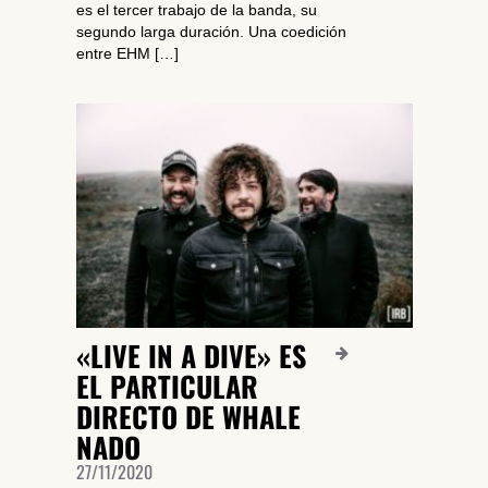
es el tercer trabajo de la banda, su
SUSCRÍBETE A NUESTRO BOLETÍN
segundo larga duración. Una coedición
entre EHM […]
He leído y acepto la
Política de Privacidad
y la
Nota Legal
DARME DE ALTA
«LIVE IN A DIVE» ES
EL PARTICULAR
DIRECTO DE WHALE
NADO
27/11/2020